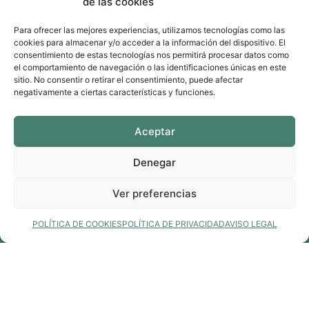
de las cookies
que aspiramos a ser miembros en activo del grupo.
Para ofrecer las mejores experiencias, utilizamos tecnologías como las
cookies para almacenar y/o acceder a la información del dispositivo. El
consentimiento de estas tecnologías nos permitirá procesar datos como
Máster en Dirección de Recursos
el comportamiento de navegación o las identificaciones únicas en este
sitio. No consentir o retirar el consentimiento, puede afectar
Humanos y Máster en Psicoterapia
negativamente a ciertas características y funciones.
Cognitivo Conductual
Aceptar
El primero cursado en EAE Escuela de Negocios
mientras trabajaba en Mallorca (Barcelona, 2017) y el
Denegar
segundo en curso actualmente en el Instituto de
Estudios Psicológicos (ISEP, online)
Ver preferencias
POLÍTICA DE COOKIES
POLÍTICA DE PRIVACIDAD
AVISO LEGAL